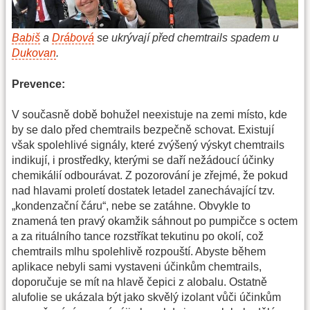
Babiš
a
Drábová
se ukrývají před chemtrails spadem u
Dukovan
.
Prevence:
V současně době bohužel neexistuje na zemi místo, kde
by se dalo před chemtrails bezpečně schovat. Existují
však spolehlivé signály, které zvýšený výskyt chemtrails
indikují, i prostředky, kterými se daří nežádoucí účinky
chemikálií odbourávat. Z pozorování je zřejmé, že pokud
nad hlavami proletí dostatek letadel zanechávající tzv.
„kondenzační čáru“, nebe se zatáhne. Obvykle to
znamená ten pravý okamžik sáhnout po pumpičce s octem
a za rituálního tance rozstříkat tekutinu po okolí, což
chemtrails mlhu spolehlivě rozpouští. Abyste během
aplikace nebyli sami vystaveni účinkům chemtrails,
doporučuje se mít na hlavě čepici z alobalu. Ostatně
alufolie se ukázala být jako skvělý izolant vůči účinkům