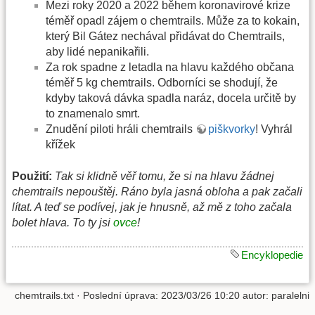
Mezi roky 2020 a 2022 během koronavirové krize
téměř opadl zájem o chemtrails. Může za to kokain,
který Bil Gátez nechával přidávat do Chemtrails,
aby lidé nepanikařili.
Za rok spadne z letadla na hlavu každého občana
téměř 5 kg chemtrails. Odborníci se shodují, že
kdyby taková dávka spadla naráz, docela určitě by
to znamenalo smrt.
Znudění piloti hráli chemtrails
piškvorky
! Vyhrál
křížek
Použití:
Tak si klidně věř tomu, že si na hlavu žádnej
chemtrails nepouštěj. Ráno byla jasná obloha a pak začali
lítat. A teď se podívej, jak je hnusně, až mě z toho začala
bolet hlava. To ty jsi
ovce
!
Encyklopedie
chemtrails.txt
· Poslední úprava: 2023/03/26 10:20 autor:
paralelni