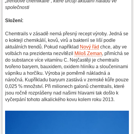
„trendové chemikálie“, které určují aktuální náladu ve
společnosti
Složení:
Chemtrails v zásadě nemá přesný recept výroby. Jedná se
o koktejl chemikálií, kovů, virů a bakterií se liší podle
aktuálních trendů. Pokud například
Nový řád
chce, aby ve
volbách na prezidenta nezvítězil
Miloš Zeman
, přimíchá se
do substance více vitamínu C. Nejčastěji je chemtrails
tvořeno baryem, bauxidem, oxidem hliníku a sloučeninami
vápníku a horčíku. Výroba je poměrně nákladná a
náročná. Kupříkladu baryum zastává v zemské kůře pouze
0,025 % množství. Při milionech galonů chemtrails, které
jsou ročně rozprášeny nad našimi hlavami tak došlo k
vyčerpání tohoto alkalického kovu kolem roku 2013.