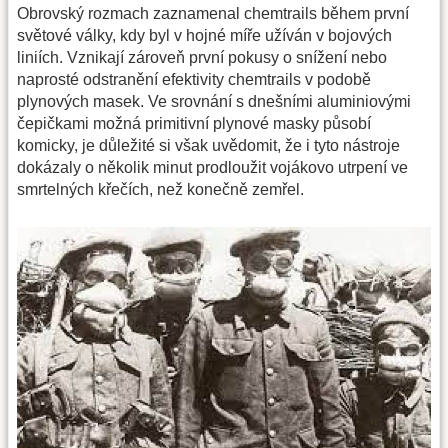
Obrovský rozmach zaznamenal chemtrails během první
světové války, kdy byl v hojné míře užíván v bojových
liniích. Vznikají zároveň první pokusy o snížení nebo
naprosté odstranění efektivity chemtrails v podobě
plynových masek. Ve srovnání s dnešními aluminiovými
čepičkami možná primitivní plynové masky působí
komicky, je důležité si však uvědomit, že i tyto nástroje
dokázaly o několik minut prodloužit vojákovo utrpení ve
smrtelných křečích, než konečně zemřel.