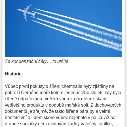
Že kondenzační čáry… to určitě
Historie:
Vůbec první pokusy o šíření chemtrails byly zjištěny na
pobřeží Černého moře kolem jedenáctého století, kdy byla
cíleně odpařována mořská voda za účelem získání
vedlejšího produktu v podobě mořské soli. Z dochovaných
dokumentů je zřejmé, že takto šířená pára byla velmi
neefektivní a lidem skoro vůbec nejebalo v palici. Až na
drobné šarvátky není evidován žádný válečný konflikt,