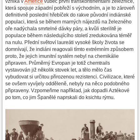
vzniká v
Americe
vůbec první transkontinentální železnice,
která spojuje západní pobřeží s východním, a je to zároveň
definitivně poslední hřebíček do rakve původní indiánské
populaci, která se během marných nájezdů na železného
oře nadýchala smrtelné dávky páry, a kvůli sterilitě je
populace během následujícího století zredukována téměř
na nulu. Přední světoví laureáti vysoké školy života se
domnívají, že indiáni reagovali tímto extrémním způsobem
proto, že jejich imunitní systém nebyl na chemikálie
připraven. Průměrný Evropan je totiž chemtrails
vystavován již několik stovek let, a tělo mělo čas
vybudovat si určitou přirozenou rezistenci. Civilizace, které
se ovšem vyvíjely odděleně, nebyly na něco podobného
připraveny. Vzpomeňme například, jak dopadli Aztékové
po tom, co jim Španělé naprskali do ksichtu rýmu.