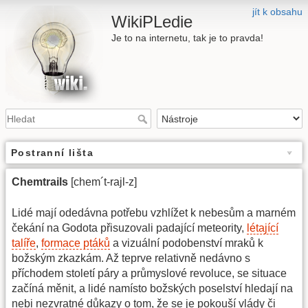
jít k obsahu
WikiPLedie
Je to na internetu, tak je to pravda!
Postranní lišta
Chemtrails
[chem´t-rajl-z]
Lidé mají odedávna potřebu vzhlížet k nebesům a marném
čekání na Godota přisuzovali padající meteority,
létající
talíře
,
formace ptáků
a vizuální podobenství mraků k
božským zkazkám. Až teprve relativně nedávno s
příchodem století páry a průmyslové revoluce, se situace
začíná měnit, a lidé namísto božských poselství hledají na
nebi nezvratné důkazy o tom, že se je pokouší vlády či