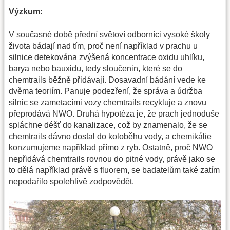
Výzkum:
V současné době přední světoví odborníci vysoké školy
života bádají nad tím, proč není například v prachu u
silnice detekována zvýšená koncentrace oxidu uhlíku,
barya nebo bauxidu, tedy sloučenin, které se do
chemtrails běžně přidávají. Dosavadní bádání vede ke
dvěma teoriím. Panuje podezření, že správa a údržba
silnic se zametacími vozy chemtrails recykluje a znovu
přeprodává NWO. Druhá hypotéza je, že prach jednoduše
spláchne déšť do kanalizace, což by znamenalo, že se
chemtrails dávno dostal do koloběhu vody, a chemikálie
konzumujeme například přímo z ryb. Ostatně, proč NWO
nepřidává chemtrails rovnou do pitné vody, právě jako se
to dělá například právě s fluorem, se badatelům také zatím
nepodařilo spolehlivě zodpovědět.