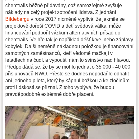
chemtrails běžně přidávány, což samozřejmě zvyšuje
náklady na celý projekt zotročení lidstva. Z jednání
Bildebergu
v roce 2017 nicméně vyplívá, že jakmile se
projektově dořeší COVID a třetí svědová válka, může
financování podpořit výzkum alternativních přísad do
chemtrails. Ve hře tak je například déšť krve, nebo záplavy
kobylek. Další neméně nákladnou položkou je financování
samotných zaměstnanců, kteří vědomě mačkají v
letadlech na čudl, a vypouští nám to svinstvo nad hlavou.
Předpokládá se, že by se mohlo jednat o 35 000 - 40 000
přisluhovačů NWO. Přesto se dodnes nepodařilo odhalit
ani jednoho pilota, který by kápnul božkou a ke zločinům
proti lidskosti se přiznal. Z toho vyplývá, že budou
pravděpodobně extrémně dobře placeni.