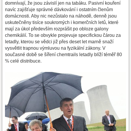
domnívají, že jsou závislí jen na tabáku. Pasivní kouření
navíc zajišťuje správné dávkování i ostatním členům
domácnosti. Aby nic nezůstalo na náhodě, denně jsou
uskutečněny tisíce soukromých i komerčních letů, které
mají za úkol především rozprášit po obloze galony
chemikálií. To se obvykle projevuje specifickou čárou za
letadly, kterou se vědci již přes deset let marně snaží
vysvětlit trapnou výmluvou na fyzikální zákony. V
současné době se šíření chemtrails letadly blíží téměř 80
% celé distribuce.