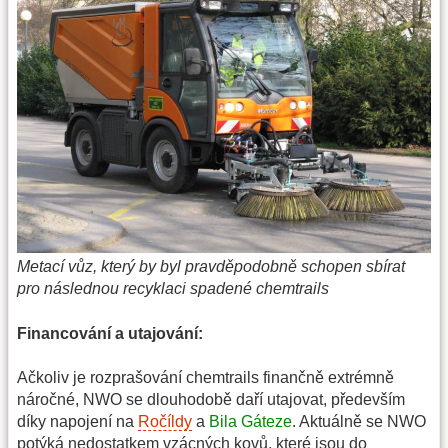
Metací vůz, který by byl pravděpodobně schopen sbírat
pro následnou recyklaci spadené chemtrails
Financování a utajování:
Ačkoliv je rozprašování chemtrails finančně extrémně
náročné, NWO se dlouhodobě daří utajovat, především
díky napojení na
Ročíldy
a
Bila Gáteze
. Aktuálně se NWO
potýká nedostatkem vzácných kovů, které jsou do