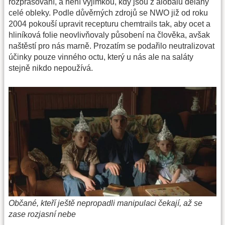
rozprašování, a není výjimkou, kdy jsou z alobalu dělány
celé obleky. Podle důvěrných zdrojů se NWO již od roku
2004 pokouší upravit recepturu chemtrails tak, aby ocet a
hliníková folie neovlivňovaly působení na člověka, avšak
naštěstí pro nás marně. Prozatím se podařilo neutralizovat
účinky pouze vinného octu, který u nás ale na saláty
stejně nikdo nepoužívá.
Občané, kteří ještě nepropadli manipulaci čekají, až se
zase rozjasní nebe