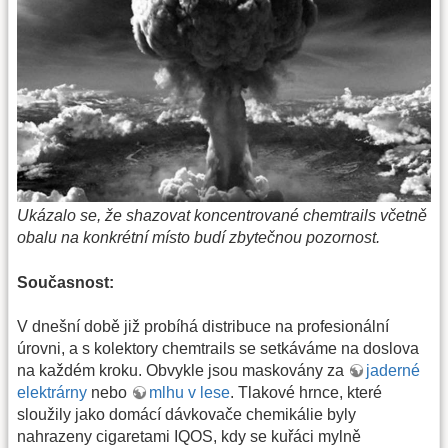
Ukázalo se, že shazovat koncentrované chemtrails včetně
obalu na konkrétní místo budí zbytečnou pozornost.
Současnost:
V dnešní době již probíhá distribuce na profesionální
úrovni, a s kolektory chemtrails se setkáváme na doslova
na každém kroku. Obvykle jsou maskovány za
jaderné
elektrárny
nebo
mlhu v lese
. Tlakové hrnce, které
sloužily jako domácí dávkovače chemikálie byly
nahrazeny cigaretami IQOS, kdy se kuřáci mylně