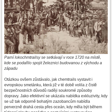
Parní lokochmtrailsy se setkávají v roce 1720 na místě,
kde se podařilo spojit železnici budovanou z východu a
západu
Otázkou ovšem zůstávalo, jak chemtrails vystavit i
evropskou smetánku, která již v té době volila z čistě
bezpečnostních důvodů raději soukromé způsoby
dopravy. Jako efektivní se ukázala nabídka exkluzivity, kdy
se už tak odporně bohatým zazobancům nabídla
perverzně drahá cesta přes oceán, kdy měla být během