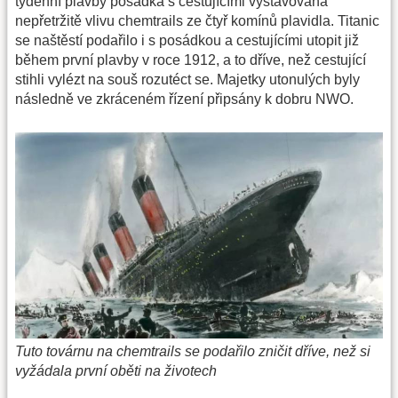
týdenní plavby posádka s cestujícími vystavována
nepřetržitě vlivu chemtrails ze čtyř komínů plavidla. Titanic
se naštěstí podařilo i s posádkou a cestujícími utopit již
během první plavby v roce 1912, a to dříve, než cestující
stihli vylézt na souš rozutéct se. Majetky utonulých byly
následně ve zkráceném řízení připsány k dobru NWO.
Tuto továrnu na chemtrails se podařilo zničit dříve, než si
vyžádala první oběti na životech