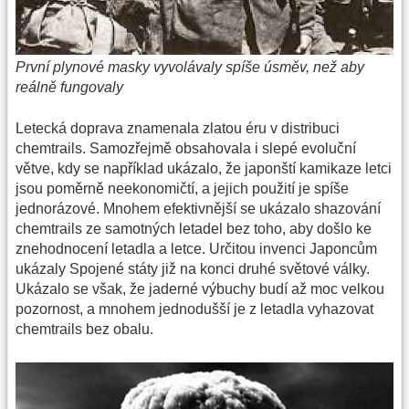
První plynové masky vyvolávaly spíše úsměv, než aby
reálně fungovaly
Letecká doprava znamenala zlatou éru v distribuci
chemtrails. Samozřejmě obsahovala i slepé evoluční
větve, kdy se například ukázalo, že japonští kamikaze letci
jsou poměrně neekonomičtí, a jejich použití je spíše
jednorázové. Mnohem efektivnější se ukázalo shazování
chemtrails ze samotných letadel bez toho, aby došlo ke
znehodnocení letadla a letce. Určitou invenci Japoncům
ukázaly Spojené státy již na konci druhé světové války.
Ukázalo se však, že jaderné výbuchy budí až moc velkou
pozornost, a mnohem jednodušší je z letadla vyhazovat
chemtrails bez obalu.