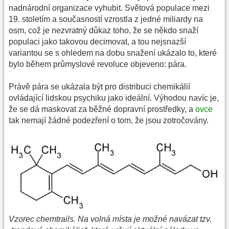
nadnárodní organizace vyhubit. Světová populace mezi
19. stoletím a současností vzrostla z jedné miliardy na
osm, což je nezvratný důkaz toho, že se někdo snaží
populaci jako takovou decimovat, a tou nejsnazší
variantou se s ohledem na dobu snažení ukázalo to, které
bylo během průmyslové revoluce objeveno: pára.
Právě pára se ukázala být pro distribuci chemikálií
ovládající lidskou psychiku jako ideální. Výhodou navíc je,
že se dá maskovat za běžné dopravní prostředky, a
ovce
tak nemají žádné podezření o tom, že jsou zotročovány.
Vzorec chemtrails. Na volná místa je možné navázat tzv.