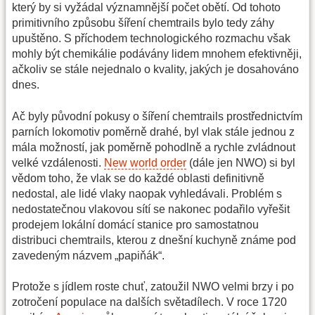
který by si vyžádal významnější počet obětí. Od tohoto
primitivního způsobu šíření chemtrails bylo tedy záhy
upuštěno. S příchodem technologického rozmachu však
mohly být chemikálie podávány lidem mnohem efektivněji,
ačkoliv se stále nejednalo o kvality, jakých je dosahováno
dnes.
Ač byly původní pokusy o šíření chemtrails prostřednictvím
parních lokomotiv poměrně drahé, byl vlak stále jednou z
mála možností, jak poměrně pohodlně a rychle zvládnout
velké vzdálenosti.
New world order
(dále jen NWO) si byl
vědom toho, že vlak se do každé oblasti definitivně
nedostal, ale lidé vlaky naopak vyhledávali. Problém s
nedostatečnou vlakovou sítí se nakonec podařilo vyřešit
prodejem lokální domácí stanice pro samostatnou
distribuci chemtrails, kterou z dnešní kuchyně známe pod
zavedeným názvem „papiňák“.
Protože s jídlem roste chuť, zatoužil NWO velmi brzy i po
zotročení populace na dalších světadílech. V roce 1720