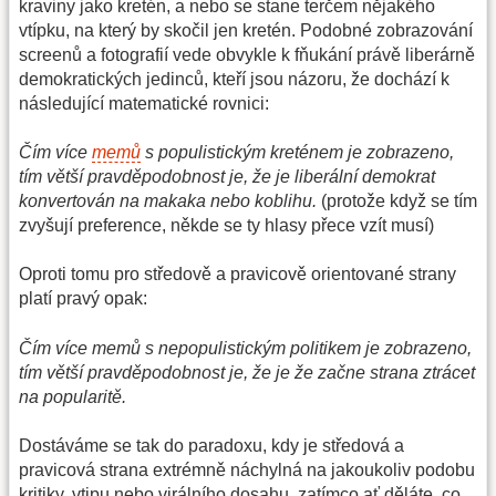
kraviny jako kretén, a nebo se stane terčem nějakého
vtípku, na který by skočil jen kretén. Podobné zobrazování
screenů a fotografií vede obvykle k fňukání právě liberárně
demokratických jedinců, kteří jsou názoru, že dochází k
následující matematické rovnici:
Čím více
memů
s populistickým kreténem je zobrazeno,
tím větší pravděpodobnost je, že je liberální demokrat
konvertován na makaka nebo koblihu.
(protože když se tím
zvyšují preference, někde se ty hlasy přece vzít musí)
Oproti tomu pro středově a pravicově orientované strany
platí pravý opak:
Čím více memů s nepopulistickým politikem je zobrazeno,
tím větší pravděpodobnost je, že je že začne strana ztrácet
na popularitě.
Dostáváme se tak do paradoxu, kdy je středová a
pravicová strana extrémně náchylná na jakoukoliv podobu
kritiky, vtipu nebo virálního dosahu, zatímco ať děláte, co