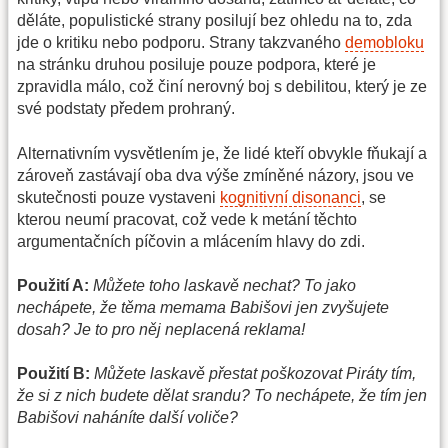
děláte, populistické strany posilují bez ohledu na to, zda
jde o kritiku nebo podporu. Strany takzvaného
demobloku
na stránku druhou posiluje pouze podpora, které je
zpravidla málo, což činí nerovný boj s debilitou, který je ze
své podstaty předem prohraný.
Alternativním vysvětlením je, že lidé kteří obvykle fňukají a
zároveň zastávají oba dva výše zmíněné názory, jsou ve
skutečnosti pouze vystaveni
kognitivní disonanci
, se
kterou neumí pracovat, což vede k metání těchto
argumentačních píčovin a mlácením hlavy do zdi.
Použití A:
Můžete toho laskavě nechat? To jako
nechápete, že těma memama Babišovi jen zvyšujete
dosah? Je to pro něj neplacená reklama!
Použití B:
Můžete laskavě přestat poškozovat Piráty tím,
že si z nich budete dělat srandu? To nechápete, že tím jen
Babišovi naháníte další voliče?