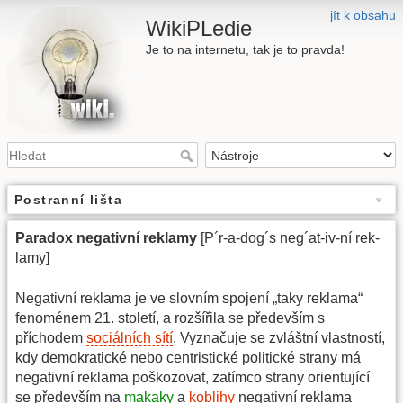
jít k obsahu
WikiPLedie
Je to na internetu, tak je to pravda!
Postranní lišta
Paradox negativní reklamy
[P´r-a-dog´s neg´at-iv-ní rek-
lamy]
Negativní reklama je ve slovním spojení „taky reklama“
fenoménem 21. století, a rozšířila se především s
příchodem
sociálních sítí
. Vyznačuje se zvláštní vlastností,
kdy demokratické nebo centristické politické strany má
negativní reklama poškozovat, zatímco strany orientující
se především na
makaky
a
koblihy
negativní reklama