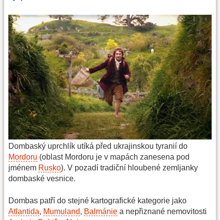
Dombaský uprchlík utíká před ukrajinskou tyranií do
Mordoru
(oblast Mordoru je v mapách zanesena pod
jménem
Rusko
). V pozadí tradiční hloubené zemljanky
dombaské vesnice.
Dombas patří do stejné kartografické kategorie jako
Atlantida
,
Mumuland
,
Balmánie
a nepřiznané nemovitosti