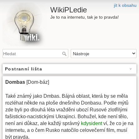
jít k obsahu
WikiPLedie
Je to na internetu, tak je to pravda!
Postranní lišta
Dombas
[Dom-báz]
Také známý jako Dmbas. Bájná oblast, která by se měla
rozléhat někde na ploše dnešního Donbasu. Podle mýtů
zde byli po dlouhá léta vražděni ubozí Rusové zlotřilými
fašisticko-nacistickými Ukrajinci. Bohužel, kde není tělo,
není ani důkaz, ale každý správný
kdysident
ví, že co je na
internetu, a o čem Rusko natočilo celovečerní film, musí
být pravda.